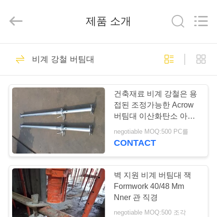
2026
Guangzhou
Jet
제품 소개
Scaffold
&
Formwork
System
Co.,
홈
Ltd..
11
All
비계 강철 버팀대
Rights
Reserved.
강철 비계 체계
제
건축재료 비계 강철은 용
작
접된 조정가능한 Acrow
버팀대 이산화탄소 아크
품
를 버팁니다
negotiable MOQ:500 PC를
CONTACT
31
회
사
벽 지원 비계 버팀대 잭
비계 구조 체계
Formwork 40/48 Mm
소
Nner 관 직경
negotiable MOQ:500 조각