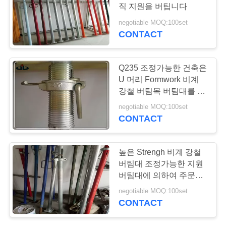
저
직 지원을 버팁니다
희
negotiable MOQ:100set
CONTACT
33
에
게
강철 비계 판자
Q235 조정가능한 건축은
연
U 머리 Formwork 비계
강철 버팀목 버팀대를 버
락
팁니다
negotiable MOQ:100set
CONTACT
주
세
15
높은 Strengh 비계 강철
요
버팀대 조정가능한 지원
kwikstage 비계 체계
버팀대에 의하여 주문을
받아서 만들어지는 크기
negotiable MOQ:100set
따
CONTACT
옴