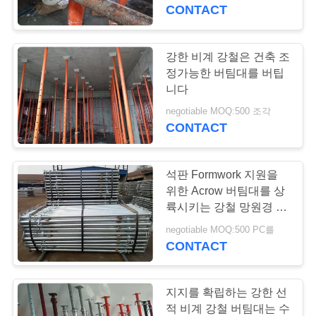
개
CONTACT
공
강한 비계 강철은 건축 조
25
장
정가능한 버팀대를 버팁
니다
ringlock 비계 체계
투
negotiable MOQ:500 조각
CONTACT
어
석판 Formwork 지원을
품
위한 Acrow 버팀대를 상
질
륙시키는 강철 망원경 버
22
팀대 비계
negotiable MOQ:500 PC를
관
CONTACT
비계 강철 버팀대
리
지지를 확립하는 강한 선
적 비계 강철 버팀대는 수