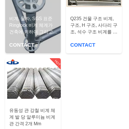
개
공
비계, 물자, SGS 표준
Q235 건물 구조 비계,
Ringlock 비계 체계가
구조, H 구조, 사다리 구
장
건축에 의하여 그리고
조, 석수 구조 비계를 통
고품질 건축은 직류 전
해서 도보
투
CONTACT
CONTACT
기를 통했습니다
어
HOT
품
질
관
리
유동성 관 강철 비계 체
계 발 당 알루미늄 비계
관 간격 2개 Mm