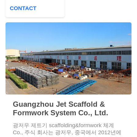
저
CONTACT
희
에
게
연
락
주
세
요
Guangzhou Jet Scaffold &
Formwork System Co., Ltd.
따
광저우 제트기 scaffolding&formwork 체계
옴
Co., 주식 회사는 광저우, 중국에서 2012년에