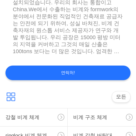
설치되었습니다. 우리의 회사는 통합이고
표
China.We에서 수출하는 비계와 formwork의
분야에서 전문화된 직업적인 건축재료 공급자
를
는 안전에 되기 위하여, 성실 바쳐진, 비계 건
요
축자재의 원스톱 서비스 제공자가 연구와 개
발 투입됩니다. 우리 공장은 15000 평방 미터
구
의 지역을 커버하고 그것의 매일 산출은
100tons 보다는 더 많은 것입니다. 엄격한 품
하
질 관리 및 신중한 소비자 봉사에 바쳐, 우리의
경험있는 직원은 항상 유효합니다 당신의 필
십
요조건을 토론하고 가득 차있는 소비자 만족
연락처!
시
도를 지키게. 상업 및 산업 건축 산업을 위해
고품질을 가진 ringlock 체계 구조 체계, 강철
오
판자, 조정가능한 강철 버팀대, cuplock 비계,
모든
비계 관, formwork 체계, 조정가능한 버팀목
버팀대, 강관, 조정가능한 U 머리, U 잭, 기본
사
적인 건축 기계 및 다른 비계와 같은 온갖 비계
강철 비계 체계
비계 구조 체계
가 우리 공장에 의하여 생성합니다. 우리는
이
10years 보다는 더 많은 것을 고객에게 제일
고급 제품, 능률적인 일 체계, 검사, 선적 및 기
ringlock 비계 체계
비계 강철 버팀대