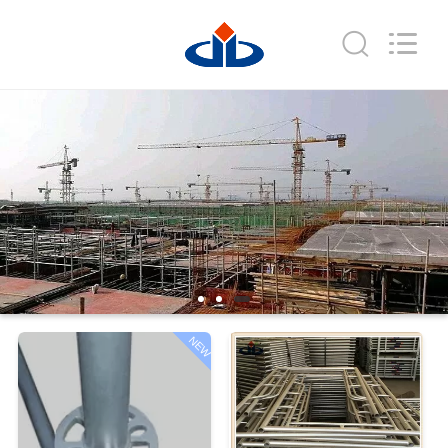
2026
Guangzhou
Jet
Scaffold
&
Formwork
System
Co.,
홈
Ltd..
All
Rights
Reserved.
제
작
품
회
NEW
사
소