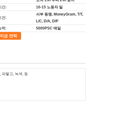
도의 1.In 부피 2.In 뭉치
시간:
10-15 노동자 일
서부 동맹, MoneyGram, T/T,
조건:
L/C, D/A, D/P
능력:
5000PSC 매일
지금 연락
 파랗고, 녹색, 등