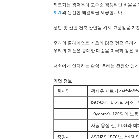
제트기는 광저우의 고수준 경쟁적인 비율을 가
체계
의 완전한 해결책을 제공합니다.
상업 및 산업 건축 산업을 위해 고품질을 가
우리의 클라이언트 기초의 많은 것은 우리가 
우리의 제품은 중대한 대중을 미국과 같은 호
저희에게 연락하는 환영.
우리는 완전한 엔지
기업 정보
회사명
광저우 제트기 caffold&f
ISO9001: 비계의 제조
19years의 120명의 노동자
자동 용접 선, HDG와 회
증명서
AS/NZS 1576년, ANSI S