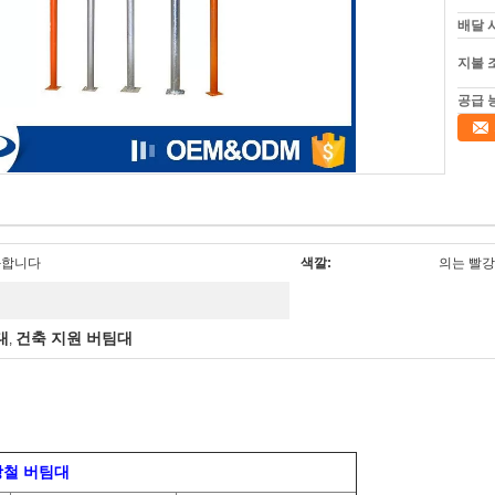
배달 
지불 
공급 
강화합니다
색깔:
의는 빨강,
대
건축 지원 버팀대
,
대
강철 버팀대