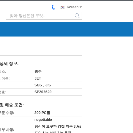
Korean
search
상세 정보:
장소:
광주
 이름:
JET
SGS，JIS
번호:
SP203620
및 배송 조건:
주문 수량:
200 PC를
negotiable
당신이 요구한 강철 지구 3.As
세부 사항: