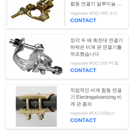
저
합동 연결기 알루미늄 비
희
계 죔쇠
negotiable MOQ:1000 조각
CONTACT
에
게
정각 두 배 회전대 연결기
연
하락은 비계 관 연결기를
위조했습니다
락
negotiable MOQ:1500 PC를
CONTACT
주
세
직업적인 비계 합동 연결
요
기 Electrogalvanizing 비
계 관 죔쇠
negotiable MOQ:1000pcs
따
CONTACT
옴