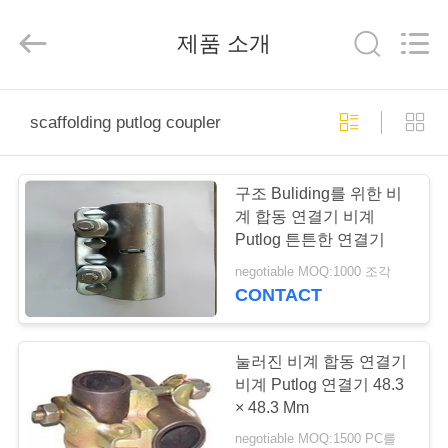
2025
Guangzhou
Jet
제품 소개
Scaffold
&
Formwork
System
Co.,
홈
Ltd..
All
scaffolding putlog coupler
Rights
Reserved.
제
구조 Buliding를 위한 비
작
계 합동 연결기 비계
Putlog 튼튼한 연결기
품
negotiable MOQ:1000 조각
CONTACT
회
사
눌러진 비계 합동 연결기
비계 Putlog 연결기 48.3
소
× 48.3 Mm
negotiable MOQ:1500 PC를