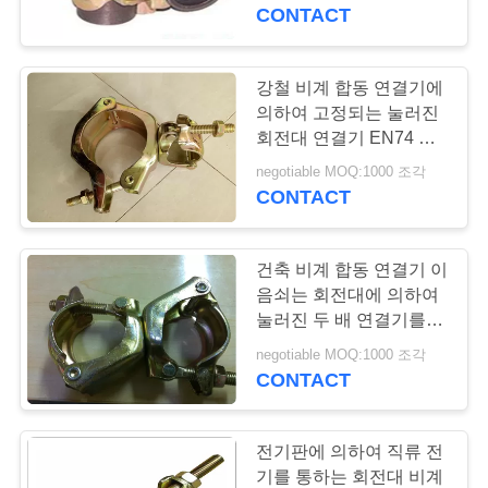
개
CONTACT
공
강철 비계 합동 연결기에
장
의하여 고정되는 눌러진
회전대 연결기 EN74 기
투
준
negotiable MOQ:1000 조각
CONTACT
어
건축 비계 합동 연결기 이
품
음쇠는 회전대에 의하여
질
눌러진 두 배 연결기를 고
쳤습니다
negotiable MOQ:1000 조각
관
CONTACT
리
전기판에 의하여 직류 전
기를 통하는 회전대 비계