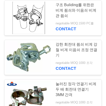
표
구조 Buliding를 위한은
비계 죔쇠와 이음쇠 비계
를
관 죔쇠
요
negotiable MOQ:1500 PC를
CONTACT
구
하
강한 회전대 죔쇠 비계 강
철 비계 이음쇠 조정 연결
십
기
시
negotiable MOQ:1000 조각
CONTACT
오
눌러진 정각 연결기 비계
사
두 배 회전대 연결기
3MM 간격
이
negotiable MOQ:1000 조각