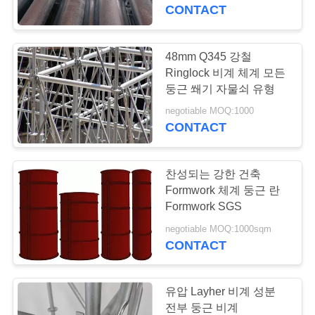
개
CONTACT
공
48mm Q345 강철
장
Ringlock 비계 체계 모든
둥근 쐐기 자물쇠 유형
투
negotiable MOQ:1000
CONTACT
어
찬성되는 강한 건축
품
Formwork 체계 둥근 란
질
Formwork SGS
negotiable MOQ:1000sqm
관
CONTACT
리
유압 Layher 비계 성분
전부 둥근 비계