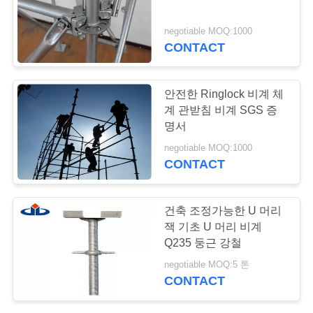
저
희
negotiable MOQ:1000
CONTACT
에
게
안전한 Ringlock 비계 체
연
계 관받침 비계 SGS 증
명서
락
negotiable MOQ:1000
CONTACT
주
세
건축 조정가능한 U 머리
요
잭 기초 U 머리 비계
Q235 둥근 강철
negotiable MOQ:5 톤
따
CONTACT
옴