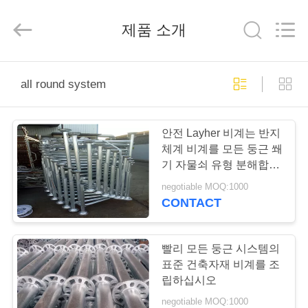
2026
Guangzhou
Jet
제품 소개
Scaffold
&
Formwork
System
Co.,
홈
Ltd..
All
all round system
Rights
Reserved.
제
안전 Layher 비계는 반지
작
체계 비계를 모든 둥근 쐐
기 자물쇠 유형 분해합니
품
다
negotiable MOQ:1000
CONTACT
회
사
빨리 모든 둥근 시스템의
표준 건축자재 비계를 조
소
립하십시오
negotiable MOQ:1000