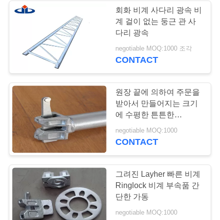
표
회화 비계 사다리 광속 비
계 걸이 없는 둥근 관 사
를
다리 광속
요
negotiable MOQ:1000 조각
CONTACT
구
하
원장 끝에 의하여 주문을
받아서 만들어지는 크기
십
에 수평한 튼튼한
시
Ringlock 비계 체계
negotiable MOQ:1000
CONTACT
오
그려진 Layher 빠른 비계
사
Ringlock 비계 부속품 간
단한 가동
이
negotiable MOQ:1000